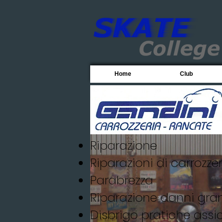
Home
Club
Riparazione
Riparazioni di carrozze
Parabrezza
Riparazione danni gra
Disbrigo pratiche assi