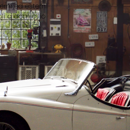
erni ed esterni
li a domicilio