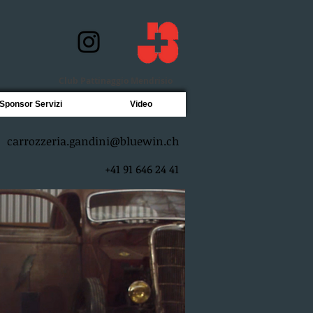
Club Pattinaggio Mendrisio
Sponsor Servizi
Video
carrozzeria.gandini@bluewin.ch
‭+41 91 646 24 41‬