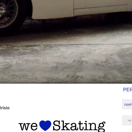
PE
risio