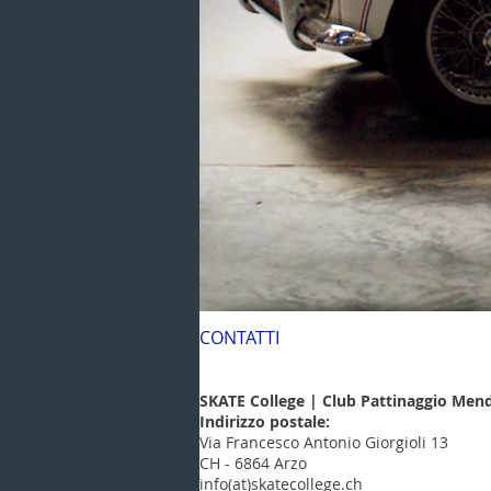
CONTATTI
SKATE College | Club Pattinaggio Mend
Indirizzo postale:
Via Francesco Antonio Giorgioli 13
CH - 6864 Arzo
info(at)skatecollege.ch