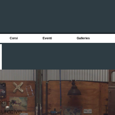
Corsi
Eventi
Galleries
ria
ndine
curative