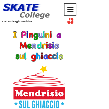
Club Pattinaggio Mendrisio
I
P
i
n
g
u
i
n
i
a
M
e
n
d
r
i
s
i
o
s
u
l
g
h
i
a
c
c
i
o