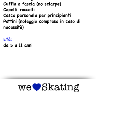
Cuffia o fascia (no sciarpe)
Capelli
raccolti
Casco personale per principianti
Pattini (noleggio compreso in caso di
necessità
)
Età:
da 5 a 11 anni
Condizioni Generali
CONTATTI
SKATE College | Club Pattinaggio
Mendrisio
Indirizzo postale: