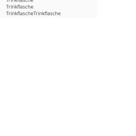
Trinkflasche
Trinkflasche
TrinkflascheTrinkflasche
Condizioni Generali
CONTATTI
SKATE College | Club Pattinaggio
Mendrisio
Indirizzo postale:
Via Francesco Antonio Giorgioli 13
CH - 6864 Arzo
info(at)skatecollege.ch
Sezione Sopraceneri:
Via Centro Sportivo 3
CH - 6573 Magadino