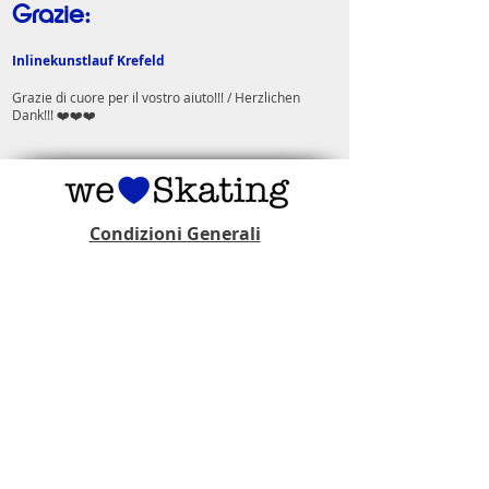
Grazie:
Inlinekunstlauf Krefeld
Grazie di cuore per il vostro aiuto!!! / Herzlichen
Dank!!! ❤️❤️❤️
Condizioni Generali
CONTATTI
SKATE College | Club Pattinaggio
Mendrisio
Indirizzo postale:
Via Francesco Antonio Giorgioli 13
CH - 6864 Arzo
info(at)skatecollege.ch
Sezione Sopraceneri:
Via Centro Sportivo 3